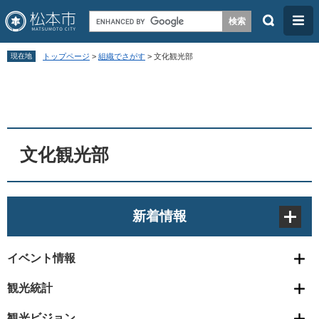
検
メ
索
ニ
ペ
メ
ュ
現在地
トップページ
>
組織でさがす
>
文化観光部
ー
ニ
ー
本
ジ
ュ
文
の
ー
先
を
頭
飛
文化観光部
で
ば
す
し
。
て
新着情報
本
文
イベント情報
へ
観光統計
観光ビジョン