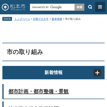
検
メ
索
ニ
ペ
メ
ュ
現在地
トップページ
>
分類でさがす
>
基本情報
>
市の取り組み
ー
ニ
ー
本
ジ
ュ
文
の
ー
先
を
頭
飛
市の取り組み
で
ば
す
し
。
て
新着情報
本
文
へ
都市計画・都市整備・景観