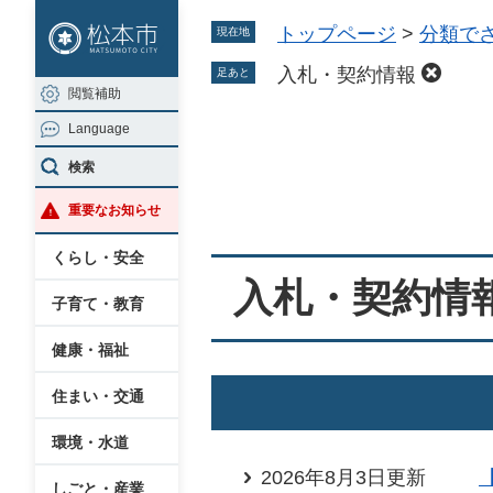
ペ
メ
トップページ
>
分類で
現在地
ー
ニ
ジ
ュ
入札・契約情報
足あと
閲覧補助
の
ー
Language
先
を
本
頭
飛
検索
文
で
ば
重要なお知らせ
す
し
。
て
くらし・安全
本
入札・契約情
子育て・教育
文
へ
健康・福祉
住まい・交通
環境・水道
2026年8月3日更新
しごと・産業