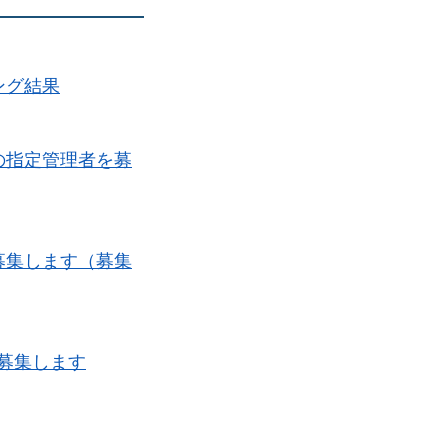
ング結果
の指定管理者を募
募集します（募集
募集します