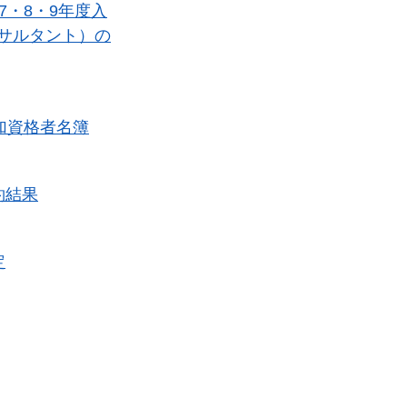
7・8・9年度入
サルタント）の
加資格者名簿
約結果
定