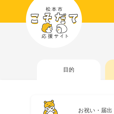
ペ
メ
ー
ニ
ジ
ュ
の
ー
先
を
頭
飛
で
ば
す
し
。
て
本
目的
文
へ
お祝い・届出