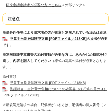
額改定認定請求が必要な方はこちら
＜外部リンク＞
注意点
※単身赴任等により請求者の方が児童と別居されている場合は別途
児童手当別居監護申立書 [PDFファイル／218KB]
の提出が必要
です。
※別居監護申立書等の添付書類が必要な方は、あらかじめ様式を印
刷し、内容を記入してください
（様式の写真の添付が必要となりま
す）。
添付書類
児童手当別居監護申立書 [PDFファイル／218KB]
監護相当・生計費の負担についての確認書（様式第６号の９）
[PDFファイル／128KB]
※新規認定請求の場合、配偶者がいる方は、配偶者の個人番号（マ