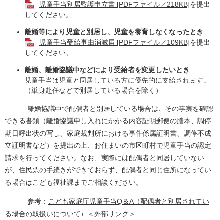
児童手当別居監護申立書 [PDFファイル／218KB]
を提出
してください。
離婚等により児童と別居し、児童を養育しなくなったとき
児童手当受給事由消滅届 [PDFファイル／109KB]
を提出
してください。
離婚、離婚協議中などにより受給者を変更したいとき
児童手当は児童と同居している方に優先的に支給されます。
（単身赴任などで別居している場合を除く）
離婚協議中で配偶者と別居している場合は、その事実を確認
できる書類（離婚協議申し入れにかかる内容証明郵便の謄本、調停
期日呼出状の写し、家庭裁判所における事件係属証明書、調停不成
立証明書など）を提出の上、お住まいの市区町村で児童手当の認定
請求を行ってください。なお、実際には配偶者と同居していない
が、住民票の手続きができておらず、配偶者と同じ住所になってい
る場合はこども福祉課までご相談ください。
参考：
こども家庭庁児童手当Q＆A（配偶者と別居されてい
る場合の取扱いについて）
＜外部リンク＞