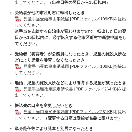
出してください。（
出生日等の翌日から15日以内
）
受給者が他の市区町村に転出したとき
児童手当受給事由消滅届 [PDFファイル／109KB]
を提出
してください。​
※手当を支給する自治体が変わりますので、転出した日の翌
日から15日以内に、必ず転入する他市区町村で新規申請をし
てください。
受給者（養育者）が公務員になったとき、児童の施設入所な
どにより児童を養育しなくなったとき
児童手当受給事由消滅届 [PDFファイル／109KB]
を提出
してください。
離婚、児童の施設入所などにより養育する児童が減ったとき
児童手当額改定認定請求書 [PDFファイル／264KB]
を提
出してください。
振込先の口座を変更したいとき
児童手当口座変更依頼書 [PDFファイル／261KB]
を提出
してください。
（変更する口座は受給者名義に限ります）
単身赴任等により児童と別居になったとき