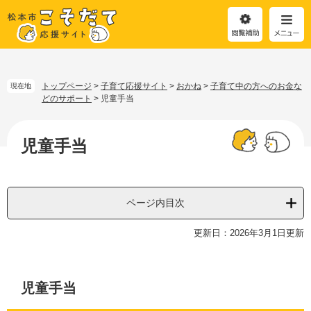
閲
メ
覧
ニ
補
ュ
助
ー
ペ
メ
ー
ニ
ジ
ュ
トップページ
>
子育て応援サイト
>
おかね
>
子育て中の方へのお金な
現在地
の
ー
どのサポート
>
児童手当
先
を
本
頭
飛
文
児童手当
で
ば
す
し
。
て
本
文
ページ内目次
へ
更新日：2026年3月1日更新
児童手当