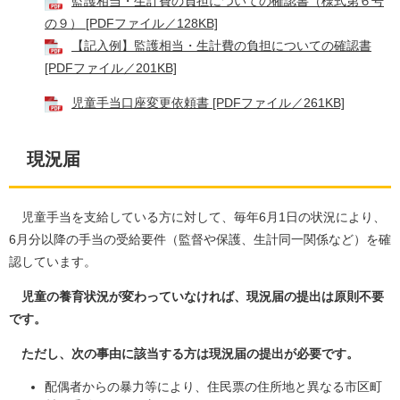
監護相当・生計費の負担についての確認書（様式第６号
の９） [PDFファイル／128KB]
【記入例】監護相当・生計費の負担についての確認書
[PDFファイル／201KB]
児童手当口座変更依頼書 [PDFファイル／261KB]
現況届
児童手当を支給している方に対して、毎年6月1日の状況により、
6月分以降の手当の受給要件（監督や保護、生計同一関係など）を確
認しています。
児童の養育状況が変わっていなければ、現況届の提出は原則不要
です。
ただし、次の事由に該当する方は現況届の提出が必要です。
配偶者からの暴力等により、住民票の住所地と異なる市区町