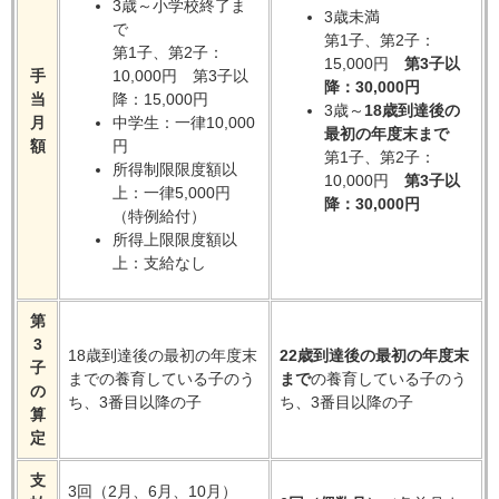
3歳～小学校終了ま
3歳未満
で
第1子、第2子：
第1子、第2子：
15,000円
第3子以
手
10,000円 第3子以
降：30,000円
当
降：15,000円
3歳～
18歳到達後の
月
中学生：一律10,000
最初の年度末まで
額
円
第1子、第2子：
所得制限限度額以
10,000円
第3子以
上：一律5,000円
降：30,000円
（特例給付）
所得上限限度額以
上：支給なし
第
3
18歳到達後の最初の年度末
22歳到達後の最初の年度末
子
までの養育している子のう
まで
の養育している子のう
の
ち、3番目以降の子
ち、3番目以降の子
算
定
支
3回（2月、6月、10月）