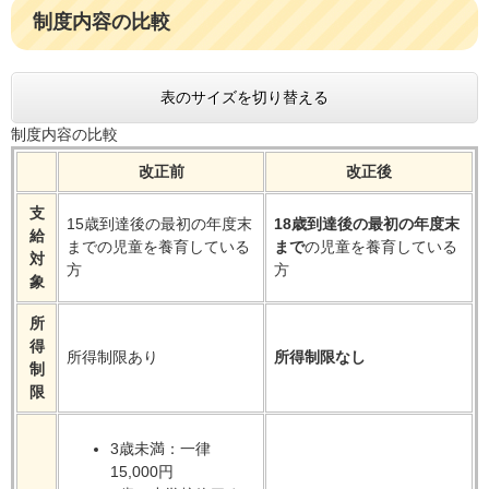
制度内容の比較
表のサイズを切り替える
制度内容の比較
改正前
改正後
支
15歳到達後の最初の年度末
18歳到達後の最初の年度末
給
までの児童を養育している
まで
の児童を養育している
対
方
方
象
所
得
所得制限あり
所得制限なし
制
限
3歳未満：一律
15,000円