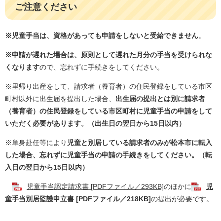
ご注意ください
※児童手当は、資格があっても申請をしないと受給できません
。
※申請が遅れた場合は、原則として遅れた月分の手当を受けられな
くなります
ので、忘れずに手続きをしてください。
※里帰り出産をして、請求者（養育者）の住民登録をしている市区
町村以外に出生届を提出した場合、
出生届の提出とは別に請求者
（養育者）の住民登録をしている市区町村に児童手当の申請をして
いただく必要があります。（出生日の翌日から15日以内）
※単身赴任等により
児童と別居している請求者のみが松本市に転入
した場合、忘れずに児童手当の申請の手続きをしてください。（転
入日の翌日から15日以内）
児童手当認定請求書 [PDFファイル／293KB]
のほかに
児
童手当別居監護申立書 [PDFファイル／218KB]
の提出が必要です。