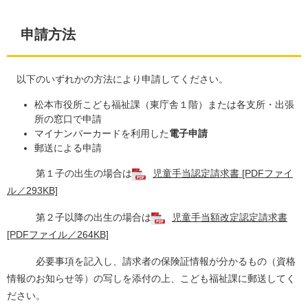
申請方法
以下のいずれかの方法により申請してください。
松本市役所こども福祉課（東庁舎１階）または各支所・出張
所の窓口で申請
マイナンバーカードを利用した
電子申請
郵送による申請
第１子の出生の場合は
児童手当認定請求書 [PDFファイ
ル／293KB]
第２子以降の出生の場合は
児童手当額改定認定請求書
[PDFファイル／264KB]
必要事項を記入し、請求者の保険証情報が分かるもの（資格
情報のお知らせ等）の写しを添付の上、こども福祉課に郵送してく
ださい。