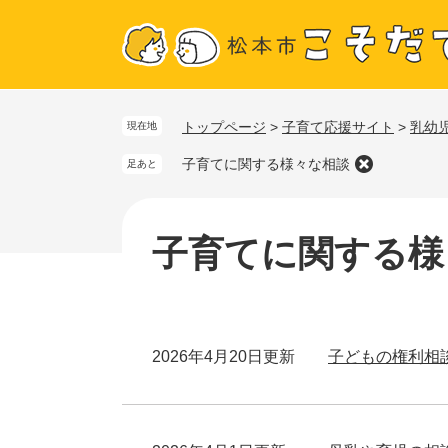
ペ
メ
トップページ
>
子育て応援サイト
>
乳幼
現在地
ー
ニ
ジ
ュ
子育てに関する様々な相談
足あと
の
ー
本
先
を
文
子育てに関する様
頭
飛
で
ば
す
し
。
て
本
2026年4月20日更新
子どもの権利相
文
へ