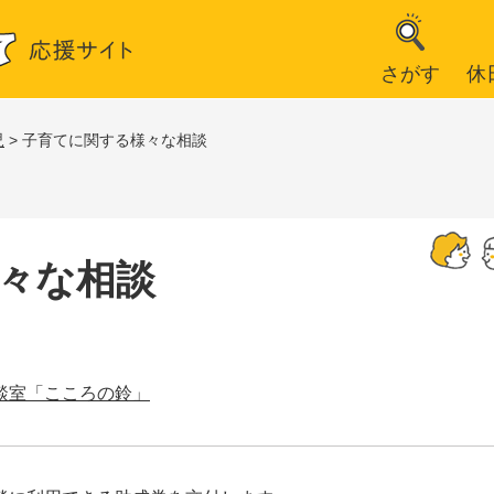
さがす
休
児
>
子育てに関する様々な相談
々な相談
談室「こころの鈴」