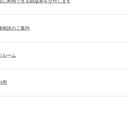
談に利用できる助成券を交付します
種相談のご案内
心ルーム
利用