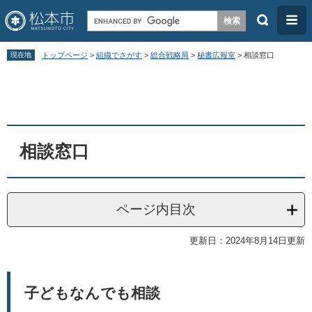
検
メ
索
ニ
ペ
メ
ュ
現在地
トップページ
>
組織でさがす
>
総合戦略局
>
秘書広報室
>
相談窓口
ー
ニ
ー
本
ジ
ュ
文
の
ー
先
を
頭
飛
相談窓口
で
ば
す
し
。
て
ページ内目次
本
更新日：2024年8月14日更新
文
へ
子どもなんでも相談