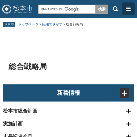
検
メ
索
ニ
ペ
メ
ュ
現在地
トップページ
>
組織でさがす
>
総合戦略局
ー
ニ
ー
本
ジ
ュ
文
の
ー
先
を
頭
飛
総合戦略局
で
ば
す
し
。
て
新着情報
本
文
松本市総合計画
へ
実施計画
市長記者会見