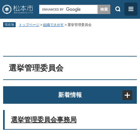
検
メ
索
ニ
ペ
メ
ュ
現在地
トップページ
>
組織でさがす
>
選挙管理委員会
ー
ニ
ー
本
ジ
ュ
文
の
ー
先
を
頭
飛
選挙管理委員会
で
ば
す
し
。
て
新着情報
本
文
へ
選挙管理委員会事務局