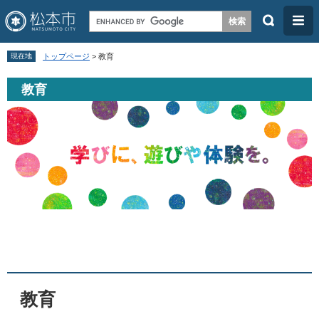
検
メ
索
ニ
ペ
メ
ュ
現在地
トップページ
>
教育
ー
ニ
ー
教育
ジ
ュ
の
ー
先
を
頭
飛
で
ば
す
し
。
て
本
本
文
文
へ
教育