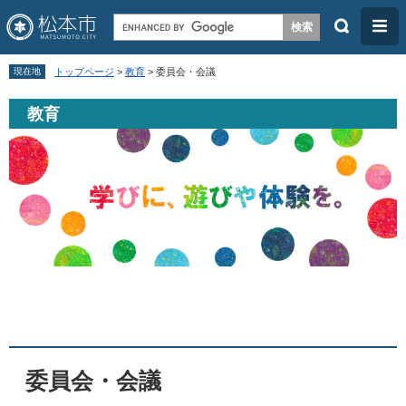
検
メ
索
ニ
ペ
メ
ュ
現在地
トップページ
>
教育
>
委員会・会議
ー
ニ
ー
教育
ジ
ュ
の
ー
先
を
頭
飛
で
ば
す
し
。
て
本
本
文
文
へ
委員会・会議