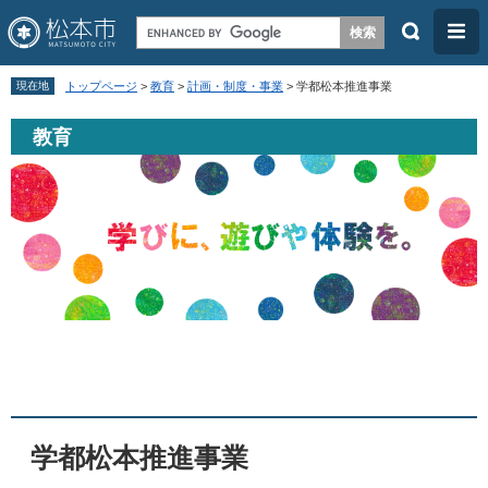
検
メ
索
ニ
ペ
メ
ュ
現在地
トップページ
>
教育
>
計画・制度・事業
>
学都松本推進事業
ー
ニ
ー
教育
ジ
ュ
の
ー
先
を
頭
飛
で
ば
す
し
。
て
本
本
文
文
へ
学都松本推進事業