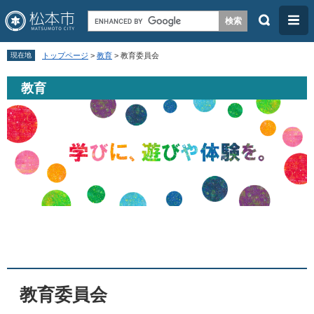
検
メ
索
ニ
ペ
メ
ュ
現在地
トップページ
>
教育
>
教育委員会
ー
ニ
ー
教育
ジ
ュ
の
ー
先
を
頭
飛
で
ば
す
し
。
て
本
本
文
文
へ
教育委員会