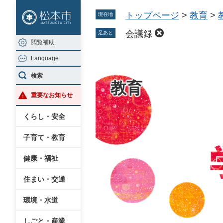
ペ
メ
トップページ
>
教育
>
現在地
ー
ニ
ジ
ュ
会議録
足あと
閲覧補助
の
ー
Language
先
を
頭
飛
検索
教育
で
ば
重要なお知らせ
す
し
。
て
くらし・安全
本
子育て・教育
文
へ
健康・福祉
住まい・交通
環境・水道
しごと・産業