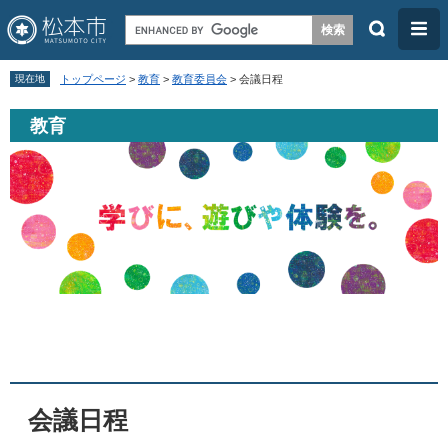
検
メ
索
ニ
ペ
メ
ュ
現在地
トップページ
>
教育
>
教育委員会
>
会議日程
ー
ニ
ー
教育
ジ
ュ
の
ー
先
を
頭
飛
で
ば
す
し
。
て
本
本
文
文
へ
会議日程