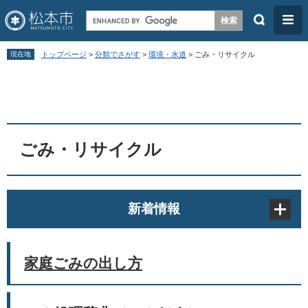
検
メ
索
ニ
ペ
メ
ュ
現在地
トップページ
>
分類でさがす
>
環境・水道
>
ごみ・リサイクル
ー
ニ
ー
本
ジ
ュ
文
の
ー
先
を
頭
飛
ごみ・リサイクル
で
ば
す
し
。
て
新着情報
本
文
へ
家庭ごみの出し方