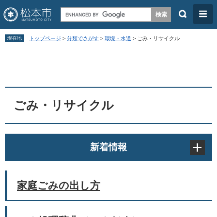
検
メ
索
ニ
ペ
メ
ュ
現在地
トップページ
>
分類でさがす
>
環境・水道
>
ごみ・リサイクル
ー
ニ
ー
本
ジ
ュ
文
の
ー
先
を
頭
飛
ごみ・リサイクル
で
ば
す
し
。
て
新着情報
本
文
へ
家庭ごみの出し方