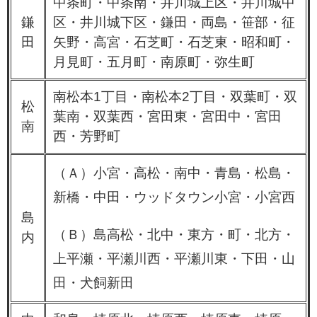
中条町・中条南・井川城上区・井川城中
鎌
区・井川城下区・鎌田・両島・笹部・征
田
矢野・高宮・石芝町・石芝東・昭和町・
月見町・五月町・南原町・弥生町
南松本1丁目・南松本2丁目・双葉町・双
松
葉南・双葉西・宮田東・宮田中・宮田
南
西・芳野町
（Ａ）小宮・高松・南中・青島・松島・
新橋・中田・ウッドタウン小宮・小宮西
島
（Ｂ）島高松・北中・東方・町・北方・
内
上平瀬・平瀬川西・平瀬川東・下田・山
田・犬飼新田