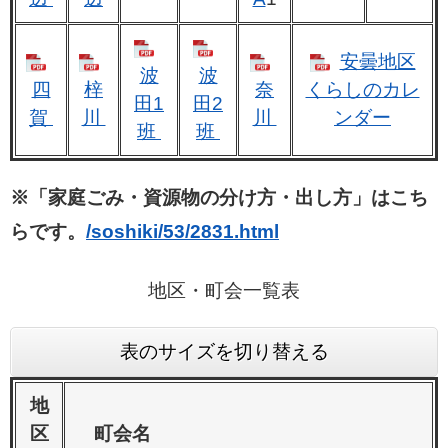
安曇地区
波
波
四
梓
奈
くらしのカレ
田1
田2
賀
川
川
ンダー
班
班
​※
「家庭ごみ・資源物の分け方・出し方」はこち
らです。
/soshiki/53/2831.html
地区・町会一覧表
表のサイズを切り替える
地
区
町会名