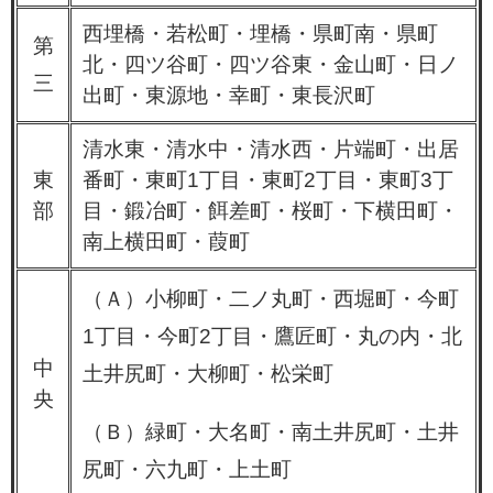
西埋橋・若松町・埋橋・県町南・県町
第
北・四ツ谷町・四ツ谷東・金山町・日ノ
三
出町・東源地・幸町・東長沢町
清水東・清水中・清水西・片端町・出居
東
番町・東町1丁目・東町2丁目・東町3丁
部
目・鍛冶町・餌差町・桜町・下横田町・
南上横田町・葭町
（Ａ）小柳町・二ノ丸町・西堀町・今町
1丁目・今町2丁目・鷹匠町・丸の内・北
中
土井尻町・大柳町・松栄町
央
（Ｂ）緑町・大名町・南土井尻町・土井
尻町・六九町・上土町