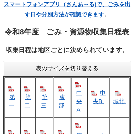
スマートフォンアプリ（さんあ～る)で、ごみを出
す日や分別方法が確認できます
。​
令和8年度 ごみ・資源物収集日程表
収集日程は地区ごとに決められています
。​
表のサイズを切り替える
中
中
第
第
第
東
央
央B
城北
一
二
三
部
A