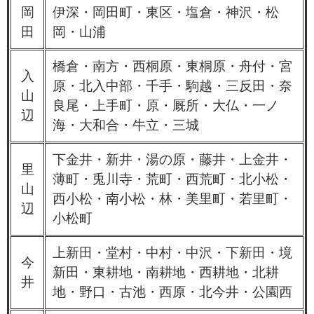
岡
伊深・岡田町・東区・塩倉・神沢・松
田
岡・山浦​
橋倉・南方・西桐原・東桐原・舟付・宮
入
原・北入中部・千手・駒越・三反田・奈
山
良尾・上手町・原・厩所・大仏・一ノ
辺
海・大和合・牛立・三城
下金井・新井・湯の原・藤井・上金井・
里
薄町・兎川寺・荒町・西荒町・北小松・
山
西小松・南小松・林・美里町・若里町・
辺
小松町
上新田・堂村・中村・中沢・下新田・境
今
新田・東耕地・南耕地・西耕地・北耕
井
地・野口・古池・西原・北今井・公園西