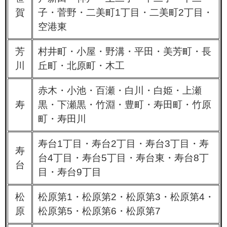
賀
子・菅野・二美町1丁目・二美町2丁目・
空港東
芳
村井町・小屋・野溝・平田・美芳町・長
川
丘町・北原町・木工
赤木・小池・百瀬・白川・白姫・上瀬
寿
黒・下瀬黒・竹淵・豊町・寿田町・竹原
町・寿田川
寿台1丁目・寿台2丁目・寿台3丁目・寿
寿
台4丁目・寿台5丁目・寿台東・寿台8丁
台
目・寿台9丁目
松
松原第1・松原第2・松原第3・松原第4・
原
松原第5・松原第6・松原第7