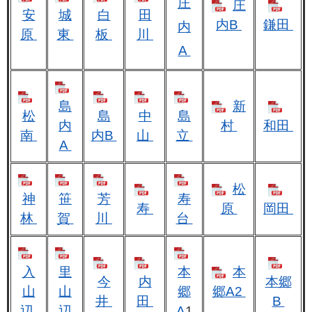
庄
庄
安
城
白
田
内B
鎌田
内
原
東
板
川
A
島
新
松
島
中
島
内
村
和田
南
内B
山
立
A
松
神
笹
芳
寿
寿
原
岡田
林
賀
川
台
入
里
本
本
今
内
本郷
山
山
郷
郷A2
井
田
B
辺
辺
A
1