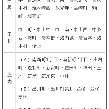
白
板
本村・蟻ヶ崎西・放光寺・宮崎町・駒
町・城西町
巾上町・巾上中・巾上南・巾上西・中条
田
西・渚町・渚本郷・渚内城・渚宮本・渚
川
本村・渚上
（Ａ）南新町1丁目・南新町2丁目・庄内
町・逢初町・新家町・豊田町・神田・三
庄
才・筑摩・筑摩東・中林​
内
（Ｂ）出川町・出川町第1・並柳・並柳
団地