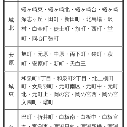
蟻ヶ崎東・蟻ヶ崎北・蟻ヶ崎台・蟻ヶ崎
深志ヶ丘・田町・新田町・北馬場・沢
城
北
村・白金町・徒士町・旗町・西町・堂
町・同心口張町
旭町・元原・中原・両下町・袋町・萩
安
原
町・安原町・新町・天白三
和泉町1丁目・和泉町2丁目・北上横田
城
町・女鳥羽町・元町南区・元町中・元町
東
北・元町上・岡の宮・岡の宮西・岡の宮
文園町・曙町
巴町・折井町・白板南・白板中・白板宮
本・宮渕東・宮渕日向・宮渕新橋・宮渕