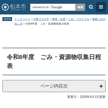
検
メ
索
ニ
ペ
メ
ュ
現在地
トップページ
>
分類でさがす
>
環境・水道
>
ごみ・リサイクル
>
家庭ごみの
ー
ニ
出し方
>
令和8年度 ごみ・資源物収集日程表
ー
ジ
ュ
本
の
ー
文
先
を
頭
飛
令和8年度 ごみ・資源物収集日程
で
ば
す
し
表
。
て
本
文
ページ内目次
へ
更新日：2026年4月1日更新