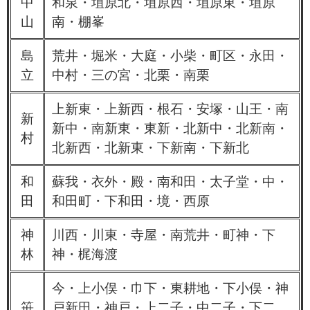
中
和泉・埴原北・埴原西・埴原東・埴原
山
南・棚峯
島
荒井・堀米・大庭・小柴・町区・永田・
立
中村・三の宮・北栗・南栗
上新東・上新西・根石・安塚・山王・南
新
新中・南新東・東新・北新中・北新南・
村
北新西・北新東・下新南・下新北
和
蘇我・衣外・殿・南和田・太子堂・中・
田
和田町・下和田・境・西原
神
川西・川東・寺屋・南荒井・町神・下
林
神・梶海渡
今・上小俣・巾下・東耕地・下小俣・神
笹
戸新田・神戸・上二子・中二子・下二