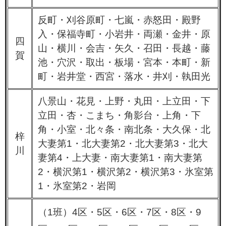
反町・刈谷原町・七嵐・赤怒田・殿野
入・保福寺町・小岩井・両瀬・金井・原
四
山・横川・会吉・矢久・召田・長越・藤
賀
池・穴沢・取出・板場・宮本・本町・新
町・岩井堂・西宮・落水・井刈・執田光
八景山・花見・上野・丸田・上立田・下
立田・杏・こまち・角影台・上角・下
角・小室・北々条・南北条・大久保・北
梓
大妻第1・北大妻第2・北大妻第3・北大
川
妻第4・上大妻・南大妻第1・南大妻第
2・横沢第1・横沢第2・横沢第3・氷室第
1・氷室第2・岩岡
（1班）4区・5区・6区・7区・8区・9