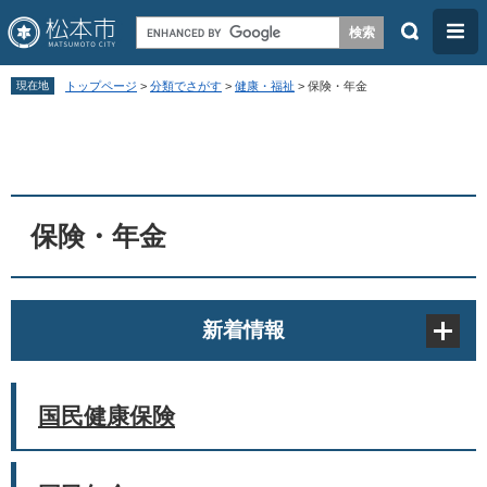
検
メ
索
ニ
ペ
メ
ュ
現在地
トップページ
>
分類でさがす
>
健康・福祉
>
保険・年金
ー
ニ
ー
本
ジ
ュ
文
の
ー
先
を
頭
飛
保険・年金
で
ば
す
し
。
て
新着情報
本
文
へ
国民健康保険