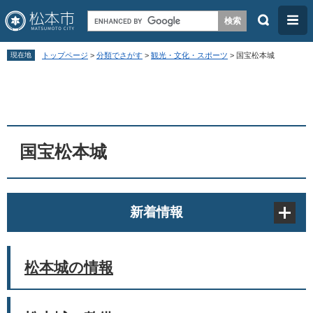
検
メ
索
ニ
ペ
メ
ュ
現在地
トップページ
>
分類でさがす
>
観光・文化・スポーツ
>
国宝松本城
ー
ニ
ー
本
ジ
ュ
文
の
ー
先
を
頭
飛
国宝松本城
で
ば
す
し
。
て
新着情報
本
文
へ
松本城の情報