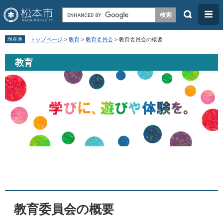
検
メ
索
ニ
ペ
メ
ュ
現在地
トップページ
>
教育
>
教育委員会
>
教育委員会の概要
ー
ニ
ー
教育
ジ
ュ
の
ー
先
を
頭
飛
で
ば
す
し
。
て
本
本
文
文
へ
教育委員会の概要