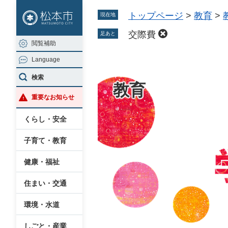
ペ
メ
トップページ
>
教育
>
現在地
ー
ニ
ジ
ュ
交際費
足あと
閲覧補助
の
ー
Language
先
を
頭
飛
検索
教育
で
ば
重要なお知らせ
す
し
。
て
くらし・安全
本
子育て・教育
文
へ
健康・福祉
住まい・交通
環境・水道
しごと・産業