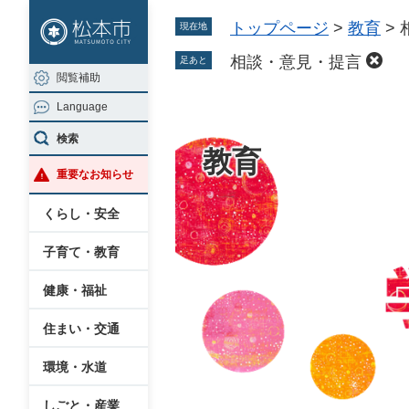
ペ
メ
トップページ
>
教育
>
現在地
ー
ニ
ジ
ュ
相談・意見・提言
足あと
閲覧補助
の
ー
Language
先
を
頭
飛
検索
教育
で
ば
重要なお知らせ
す
し
。
て
くらし・安全
本
子育て・教育
文
へ
健康・福祉
住まい・交通
環境・水道
しごと・産業