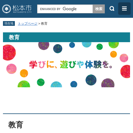
検
メ
索
ニ
ペ
メ
ュ
現在地
トップページ
>
教育
ー
ニ
ー
教育
ジ
ュ
の
ー
先
を
頭
飛
で
ば
す
し
。
て
本
本
文
文
へ
教育