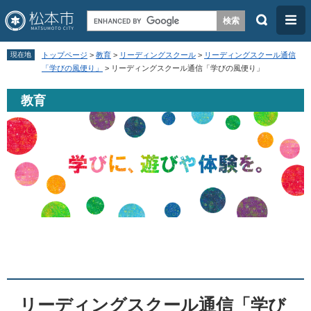
検
メ
索
ニ
ペ
メ
ュ
現在地
トップページ
>
教育
>
リーディングスクール
>
リーディングスクール通信
ー
ニ
「学びの風便り」
>
リーディングスクール通信「学びの風便り」
ー
ジ
ュ
教育
の
ー
先
を
頭
飛
で
ば
す
し
。
て
本
本
文
文
へ
リーディングスクール通信「学び