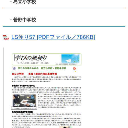
・島立小学校
・菅野中学校
LS便り57 [PDFファイル／786KB]