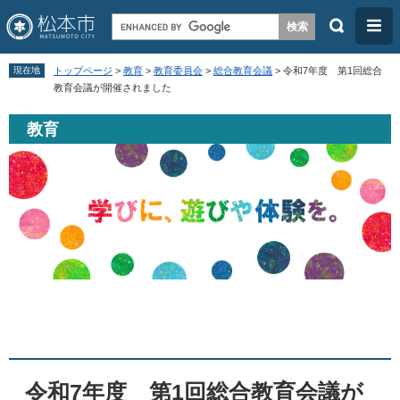
検
メ
索
ニ
ペ
メ
ュ
現在地
トップページ
>
教育
>
教育委員会
>
総合教育会議
>
令和7年度 第1回総合
ー
ニ
教育会議が開催されました
ー
ジ
ュ
教育
の
ー
先
を
頭
飛
で
ば
す
し
。
て
本
本
文
文
へ
令和7年度 第1回総合教育会議が