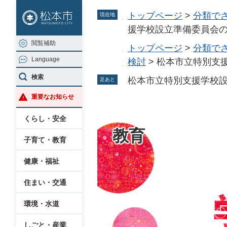
ペ
メ
トップページ
>
分類で
現在地
ー
ニ
援学校設立準備委員会
ジ
ュ
閲覧補助
の
ー
トップページ
>
分類で
Language
先
を
検討
>
松本市立特別支
頭
飛
検索
松本市立特別支援学校
足あと
で
ば
重要なお知らせ
す
し
。
て
くらし・安全
本
教育
子育て・教育
文
へ
健康・福祉
住まい・交通
環境・水道
しごと・産業