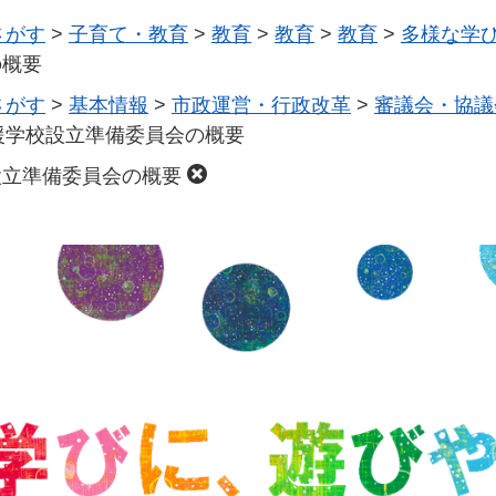
さがす
>
子育て・教育
>
教育
>
教育
>
教育
>
多様な学
の概要
さがす
>
基本情報
>
市政運営・行政改革
>
審議会・協議
援学校設立準備委員会の概要
設立準備委員会の概要