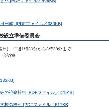
見 [PDFファイル／468KB]
日開催) [PDFファイル／330KB]
校設立準備委員会
曜日) 午後1時30分から3時30分まで
 会議室
33KB]
の視察報告 [PDFファイル／279KB]
校の検討 [PDFファイル／517KB]