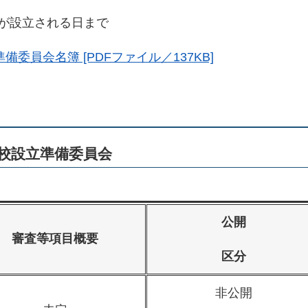
が設立される日まで
委員会名簿 [PDFファイル／137KB]
校設立準備委員会
公開
審査等項目概要
区分
非公開