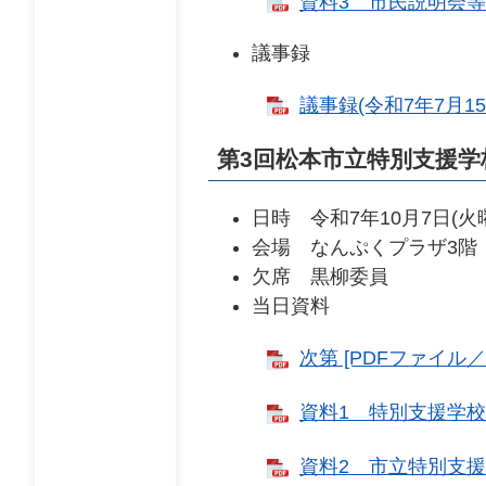
資料3 市民説明会等意
議事録
議事録(令和7年7月15
第3回松本市立特別支援学
日時 令和7年10月7日(火
会場 なんぷくプラザ3階
欠席 黒柳委員
当日資料
次第 [PDFファイル／1
資料1 特別支援学校等
資料2 市立特別支援学