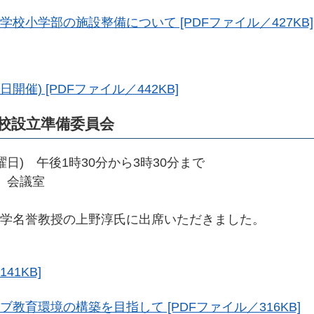
校小学部の施設整備について [PDFファイル／427KB]
日開催) [PDFファイル／442KB]
校設立準備委員会
曜日) 午後1時30分から3時30分まで
 会議室
学名誉教授の上野淳氏に出席いただきました。
41KB]
教育環境の構築を目指して [PDFファイル／316KB]