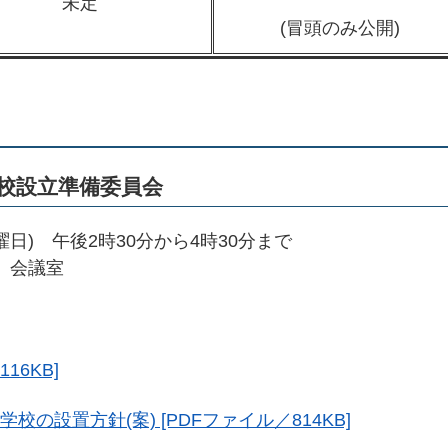
未定
(冒頭のみ公開)
校設立準備委員会
曜日) 午後2時30分から4時30分まで
 会議室
16KB]
校の設置方針(案) [PDFファイル／814KB]