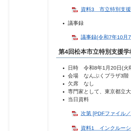
資料3 市立特別支援学
議事録
議事録(令和7年10月7
第4回松本市立特別支援学
日時 令和8年1月20日(火
会場 なんぷくプラザ3階
欠席 なし
専門家として、東京都立大
当日資料
次第 [PDFファイル／1
資料1 インクルーシブ