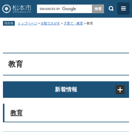
検
メ
索
ニ
ペ
メ
ュ
現在地
トップページ
>
分類でさがす
>
子育て・教育
>
教育
ー
ニ
ー
本
ジ
ュ
文
の
ー
先
を
頭
飛
教育
で
ば
す
し
。
て
新着情報
本
文
へ
教育