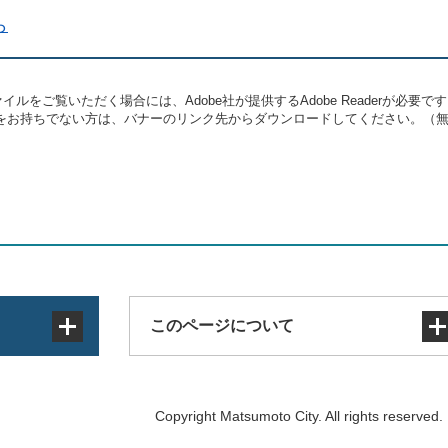
ら
イルをご覧いただく場合には、Adobe社が提供するAdobe Readerが必要で
eaderをお持ちでない方は、バナーのリンク先からダウンロードしてください。（
このページについて
サイトマップ
Copyright Matsumoto City. All rights reserved.
著作権・免責事項・リンク