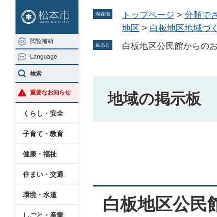
ペ
メ
トップページ
>
分類で
現在地
ー
ニ
地区
>
白板地区地域づ
ジ
ュ
閲覧補助
の
ー
白板地区公民館からのお
足あと
Language
先
を
頭
飛
検索
で
ば
重要なお知らせ
地域の掲示板
す
し
。
て
くらし・安全
本
子育て・教育
文
本
へ
健康・福祉
文
住まい・交通
環境・水道
白板地区公民
しごと・産業