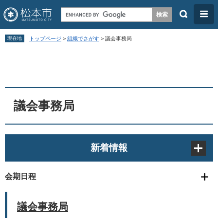
検
メ
索
ニ
ペ
メ
ュ
現在地
トップページ
>
組織でさがす
>
議会事務局
ー
ニ
ー
本
ジ
ュ
文
の
ー
先
を
頭
飛
議会事務局
で
ば
す
し
。
て
新着情報
本
文
会期日程
へ
議会事務局