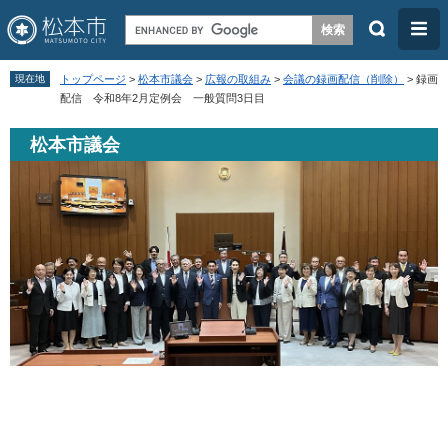
検
メ
索
ニ
ペ
メ
ュ
現在地
トップページ
>
松本市議会
>
広報の取組み
>
会議の録画配信（削除）
>
録画
ー
ニ
配信 令和8年2月定例会 一般質問3日目
ー
ジ
ュ
松本市議会
の
ー
先
を
頭
飛
で
ば
す
し
。
て
本
文
へ
本
文