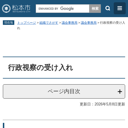
検
メ
索
ニ
ペ
メ
ュ
現在地
トップページ
>
組織でさがす
>
議会事務局
>
議会事務局
>
行政視察の受け入
ー
ニ
れ
ー
ジ
ュ
本
の
ー
文
先
を
頭
飛
行政視察の受け入れ
で
ば
す
し
。
て
ページ内目次
本
文
更新日：2026年5月8日更新
へ