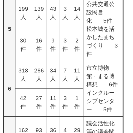
公共交通公
199
139
43
3
14
設民営
人
人
人
人
人
化 5件
5
松本城を活
かしたまち
30
16
9
3
2
づくり 3
件
件
件
件
件
件
市立博物
318
266
34
7
11
館・まる博
人
人
人
人
人
構想 6件
6
インクルー
42
27
11
3
1
シブセンタ
件
件
件
件
件
ー 5件
議会活性化
162
93
36
4
29
等の議会関