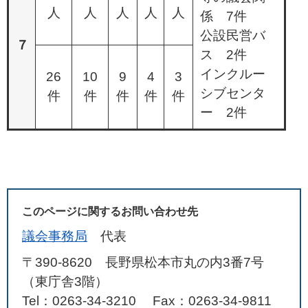
人
人
人
人
人
係 7件
公設民営バ
７
ス 2件
インクルー
26
10
9
4
3
シブセンタ
件
件
件
件
件
ー 2件
このページに関するお問い合わせ先
議会事務局
代表
〒390-8620 長野県松本市丸の内3番7号
（東庁舎3階）
Tel：0263-34-3210
Fax：0263-34-9811