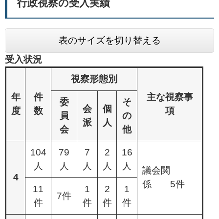
行政視察の受入実績
表のサイズを切り替える
受入状況
視察形態別
年
件
主な視察事
委
そ
会
個
度
数
項
員
の
派
人
会
他
104
79
7
2
16
人
人
人
人
人
議会関
4
係 5件
11
1
2
1
7件
件
件
件
件