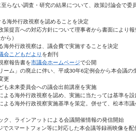
言に至らない調査・研究の結果について、政策討論会で委
おける海外行政視察を認めることを決定
の政策提言への対応方針について理事者から書面により報
分から）
ける海外行政視察は、議会費で実施することを決定
議会こどもだより
を創刊
政視察報告書を
市議会ホームページ
で公開
リーム」の廃止に伴い、平成30年6定例会から本会議の生
変更
子ども未来委員会への議会出前講座を実施
費による海外行政視察を認め、実施に当たっては基準を設
費による海外行政視察実施基準を策定。併せて、松本市議
ブック、ラインアットによる会議開催情報の発信開始
ジでスマートフォン等に対応した本会議等録画映像を配