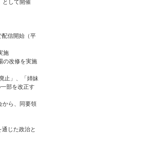
」として開催
で配信開始（平
実施
議場の改修を実施
廃止」、「姉妹
の一部を改正す
会から、同要領
を通じた政治と