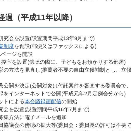
経過（平成11年以降）
研究会を設置(設置期間平成13年9月まで)
集制度
を創設(郵便又はファックスによる)
ムページを開設
も控室を設置(傍聴の際に、子どもをお預かりする部屋)
選挙の方法を見直し(推薦者不要の自由立候補制とし、立
市民公開を決定(公開対象は付託案件を審査する委員会で、
録をインターネットで公開(平成元年2月定例会分から)
ネットによる
本会議録画配信
の開始
究会を設置(設置期間平成16年7月まで)
の募集方法に電子メールを追加
委員協議会の傍聴の拡大等(委員会：委員長の許可は不要