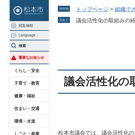
ペ
メ
トップページ
>
組織で
現在地
ー
ニ
ジ
ュ
議会活性化の取組みの
足あと
閲覧補助
の
ー
Language
先
を
本
頭
飛
検索
文
で
ば
重要なお知らせ
す
し
。
て
くらし・安全
本
議会活性化の
子育て・教育
文
へ
健康・福祉
住まい・交通
環境・水道
松本市議会では、議会活性化の
しごと・産業