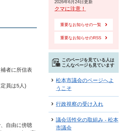
2026年6月24日更新
クマに注意！
重要なお知らせの一覧
重要なお知らせのRSS
このページを見ている人は
こんなページも見ています
候補者に所信表
松本市議会のページへよ
定員は5人)
うこそ
行政視察の受け入れ
議会活性化の取組み - 松本
で、自由に傍聴
市議会