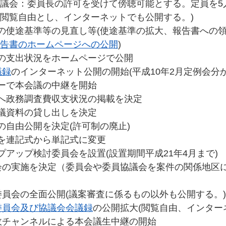
議会：委員長の許可を受けて傍聴可能とする。定員を5人
閲覧自由とし、インターネットでも公開する。)
費の使途基準等の見直し等(使途基準の拡大、報告書への
告書のホームページへの公開
)
の支出状況をホームページで公開
議録
のインターネット公開の開始(平成10年2月定例会分か
ビーで本会議の中継を開始
りへ政務調査費収支状況の掲載を決定
会議資料の貸し出しを決定
の自由公開を決定(許可制の廃止)
簿を連記式から単記式に変更
プアップ検討委員会を設置(設置期間平成21年4月まで)
員会の実施を決定（委員会や委員協議会を案件の関係地区
委員会の全面公開(議案審査に係るもの以外も公開する。)
委員会及び協議会会議録
の公開拡大(閲覧自由、インター
行政チャンネルによる本会議生中継の開始