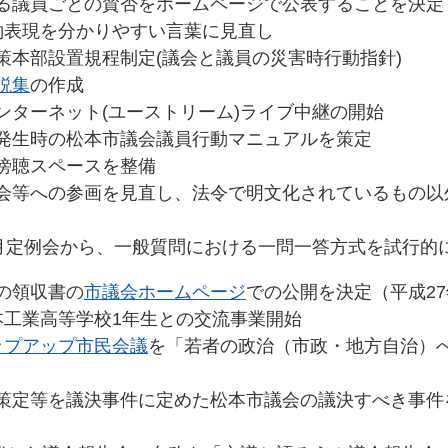
する議員ごとの賛否をホームページで公表することを決定
集約表現を分かりやすい言葉に見直し
対策本部設置規程制定(議会と議員の災害時行動指針)
説集
の作成
インターネット(ユーストリーム)ライブ中継の開始
害発生時の松本市議会議員行動マニュアルを策定
の傍聴スペースを整備
議会等への参画を見直し、法令で明文化されているもの以
年2月定例会から、一般質問における一問一答方式を試行的
費の領収書の
市議会ホームページ
での公開を決定（平成2
松本工業高等学校1年生との交流事業開始
ップアップ市民会議
を「若者の政治（市政・地方自治）
の策定等を議決事件に定めた松本市議会の議決すべき事件