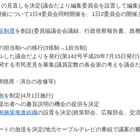
りの見直しを決定(議会だより編集委員会を設置して編集)
の開催について1日4委員会同時開催を、1日2委員会の開
覧制度
を創設(委員協議会会議録、行政視察報告書、政
の担当制への移行(3係制→1担当制)
した議会だよりを発行(第142号平成20年7月15日発行)
に関する市民意見を募集(議員定数の各会派の考えを議会
(傍聴席・演台の改修等)
例
を制定(4月1日施行)
情提出者への趣旨説明の機会の提供を決定
例施策推進組織
の設置を決定(政策部会、広報部会、交
ポートの放送を決定(地元ケーブルテレビの番組で議案の