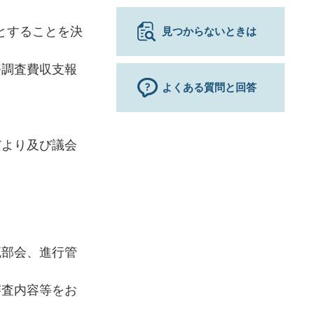
催とすることを決
見つからないときは
務調査費収支報
よくある質問と回答
だより及び議会
流部会、進行管
審査内容等をお