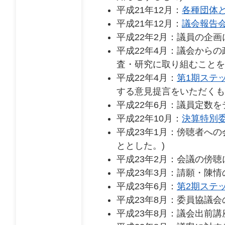
平成21年12月：
各種団体
平成21年12月：
議会報告
平成22年2月：議員の企画
平成22年4月：議会から
査・研究に取り組むことを
平成22年4月：
第1期
ステ
する意見提言をいただくも
平成22年6月：議員定数
平成22年10月：
決算特別
平成23年1月：傍聴者へ
ととした。)
平成23年2月：会議の傍
平成23年3月：請願・陳
平成23年6月：
第2期ステ
平成23年8月：委員協議
平成23年8月：議会出前