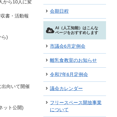
から10人に変
会期日程
領収書・活動報
AI（人工知能）はこんな
ページをおすすめします
ら)
市議会6月定例会
離乳食教室のお知らせ
令和7年6月定例会
に出向いて開催
議会カレンダー
フリースペース開放事業
ネット公開)
について