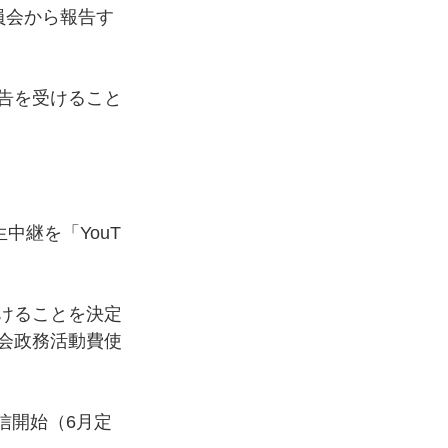
員会から報告す
告を受けること
中継を「YouT
けることを決定
会政務活動費使
信開始（6月定