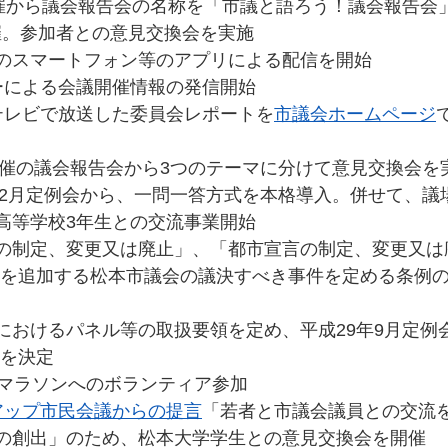
日開催から議会報告会の名称を「市議と語ろう！議会報告会
催。参加者との意見交換会を実施
りのスマートフォン等のアプリによる配信を開始
ターによる会議開催情報の発信開始
ルテレビで放送した委員会レポートを
市議会ホームページ
日開催の議会報告会から3つのテーマに分けて意見交換会を
8年12月定例会から、一問一答方式を本格導入。併せて、
ン高等学校3年生との交流事業開始
章の制定、変更又は廃止」、「都市宣言の制定、変更又は
を追加する松本市議会の議決すべき事件を定める条例
等におけるパネル等の取扱要領を定め、平成29年9月定例
を決定
本マラソンへのボランティア参加
アップ市民会議からの提言
「若者と市議会議員との交流
”の創出」のため、松本大学学生との意見交換会を開催