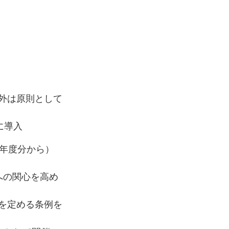
外は原則として
に導入
7年度分から）
への関心を高め
を定める条例を