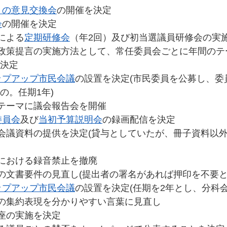
との意見交換会
の開催を決定
会
の開催を決定
による
定期研修会
（年2回）及び初当選議員研修会の実
の政策提言の実施方法として、常任委員会ごとに年間のテ
決定
ップアップ市民会議
の設置を決定(市民委員を公募し、委
の。任期1年)
をテーマに議会報告会を開催
委員会
及び
当初予算説明会
の録画配信を決定
の会議資料の提供を決定(貸与としていたが、冊子資料以
聴における録音禁止を撤廃
情の文書要件の見直し(提出者の署名があれば押印を不要と
ップアップ市民会議
の設置を決定(任期を2年とし、分科会
会の集約表現を分かりやすい言葉に見直し
講座の実施を決定