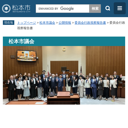
検
メ
索
ニ
ペ
メ
ュ
現在地
トップページ
>
松本市議会
>
公開情報
>
委員会行政視察報告書
>
委員会行政
ー
ニ
視察報告書
ー
ジ
ュ
松本市議会
の
ー
先
を
頭
飛
で
ば
す
し
。
て
本
文
へ
本
文