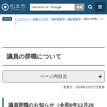
検
メ
索
ニ
ペ
メ
ュ
現在地
トップページ
>
組織でさがす
>
議会事務局
>
議会事務局
>
議員の辞職につい
ー
ニ
て
ー
ジ
ュ
本
の
ー
文
先
を
頭
飛
議員の辞職について
で
ば
す
し
。
て
ページ内目次
本
文
更新日：2024年12月27日更新
へ
議員辞職のお知らせ（令和6年12月26