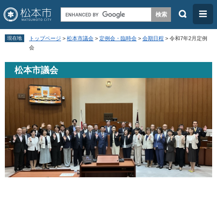
検
メ
索
ニ
ペ
メ
ュ
現在地
トップページ
>
松本市議会
>
定例会・臨時会
>
会期日程
>
令和7年2月定例
ー
ニ
会
ー
ジ
ュ
松本市議会
の
ー
先
を
頭
飛
で
ば
す
し
。
て
本
文
へ
本
文