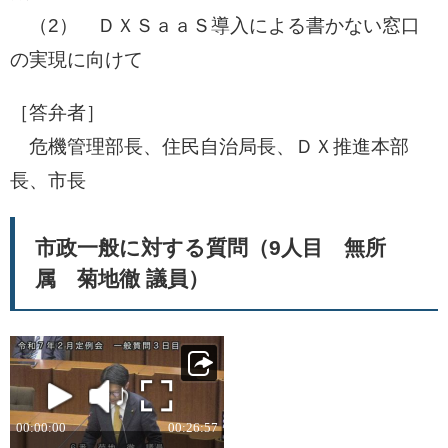
​ （2） ＤＸＳａａＳ導入による書かない窓口
の実現に向けて
［答弁者］
危機管理部長、住民自治局長、ＤＸ推進本部
長、市長​
市政一般に対する質問（9人目 無所
属 菊地徹 議員）