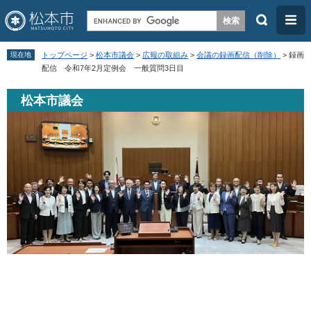
検
メ
索
ニ
ペ
メ
ュ
現在地
トップページ
>
松本市議会
>
広報の取組み
>
会議の録画配信（削除）
>
録画
ー
ニ
配信 令和7年2月定例会 一般質問3日目
ー
ジ
ュ
松本市議会
の
ー
先
を
頭
飛
で
ば
す
し
。
て
本
文
へ
本
文