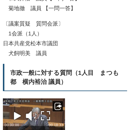
菊地徹 議員 【一問一答】
〔議案質疑 質問会派〕
1会派（1人）
日本共産党松本市議団
犬飼明美 議員
市政一般に対する質問（1人目 まつも
都 横内裕治 議員）