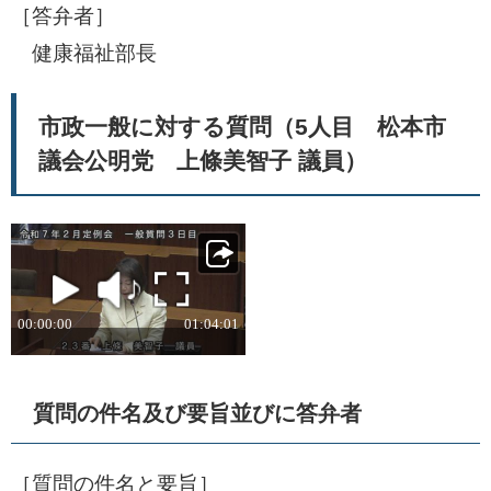
［答弁者］
​ 健康福祉部長
市政一般に対する質問（5人目 松本市
議会公明党 上條美智子 議員）
質問の件名及び要旨並びに答弁者
［質問の件名と要旨］​