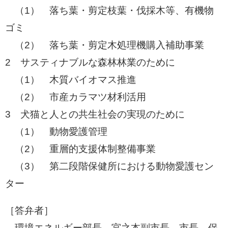
（1） 落ち葉・剪定枝葉・伐採木等、有機物
ゴミ
​ （2） 落ち葉・剪定木処理機購入補助事業
2 サスティナブルな森林林業のために
​ （1） 木質バイオマス推進
​ （2） 市産カラマツ材利活用
3 犬猫と人との共生社会の実現のために
（1） 動物愛護管理
（2） 重層的支援体制整備事業
​ （3） 第二段階保健所における動物愛護セン
ター
［答弁者］
環境エネルギー部長、宮之本副市長、市長、保