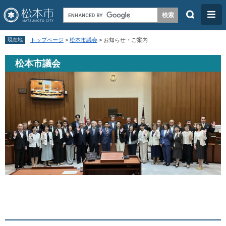
検
メ
索
ニ
ペ
メ
ュ
現在地
トップページ
>
松本市議会
>
お知らせ・ご案内
ー
ニ
ー
松本市議会
ジ
ュ
の
ー
先
を
頭
飛
で
ば
す
し
。
て
本
文
本
へ
文