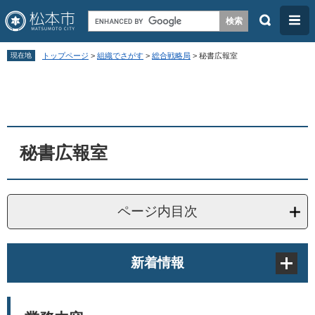
検
メ
索
ニ
ペ
メ
ュ
現在地
トップページ
>
組織でさがす
>
総合戦略局
>
秘書広報室
ー
ニ
ー
本
ジ
ュ
文
の
ー
先
を
頭
飛
秘書広報室
で
ば
す
し
。
て
ページ内目次
本
文
新着情報
へ