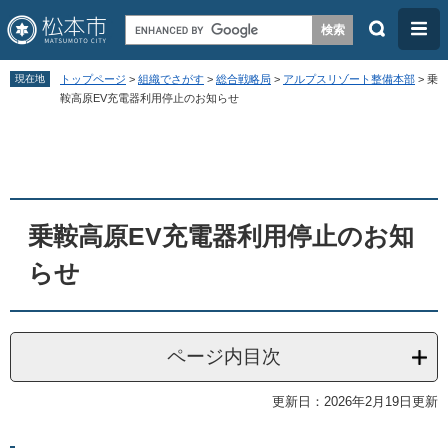
検
メ
索
ニ
ペ
メ
ュ
現在地
トップページ
>
組織でさがす
>
総合戦略局
>
アルプスリゾート整備本部
>
乗
ー
ニ
鞍高原EV充電器利用停止のお知らせ
ー
ジ
ュ
本
の
ー
文
先
を
頭
飛
乗鞍高原EV充電器利用停止のお知
で
ば
す
し
らせ
。
て
本
文
ページ内目次
へ
更新日：2026年2月19日更新