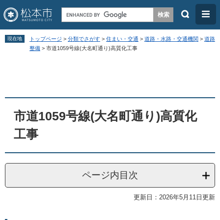
検
メ
索
ニ
ペ
メ
ュ
現在地
トップページ
>
分類でさがす
>
住まい・交通
>
道路・水路・交通機関
>
道路
ー
ニ
整備
>
市道1059号線(大名町通り)高質化工事
ー
ジ
ュ
本
の
ー
文
先
を
頭
飛
市道1059号線(大名町通り)高質化
で
ば
す
し
工事
。
て
本
文
ページ内目次
へ
更新日：2026年5月11日更新