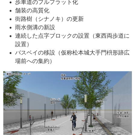
歩車道のフルフラット化
舗装の高質化
街路樹（シナノキ）の更新
雨水側溝の新設
連続した点字ブロックの設置（東西両歩道に
設置）
バスベイの移設（仮称松本城大手門枡形跡広
場前への集約）