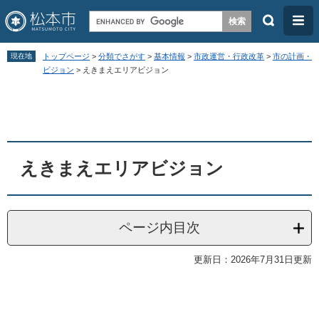
検
メ
索
ニ
ペ
メ
ュ
現在地
トップページ
>
分類でさがす
>
基本情報
>
市政運営・行政改革
>
市の計画・
ー
ニ
ビジョン
>
えきまえエリアビジョン
ー
ジ
ュ
本
の
ー
文
先
を
頭
飛
えきまえエリアビジョン
で
ば
す
し
。
て
ページ内目次
本
文
更新日：2026年7月31日更新
へ