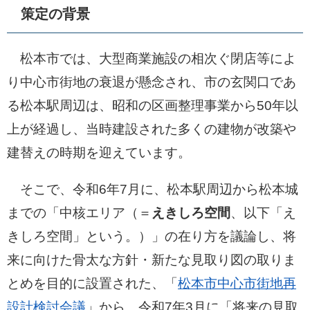
策定の背景
松本市では、大型商業施設の相次ぐ閉店等によ
り中心市街地の衰退が懸念され、市の玄関口であ
る松本駅周辺は、昭和の区画整理事業から50年以
上が経過し、当時建設された多くの建物が改築や
建替えの時期を迎えています。
そこで、令和6年7月に、松本駅周辺から松本城
までの「中核エリア（＝
えきしろ空間
、以下「え
きしろ空間」という。）」の在り方を議論し、将
来に向けた骨太な方針・新たな見取り図の取りま
とめを目的に設置された、「
松本市中心市街地再
設計検討会議
」から、令和7年3月に「将来の見取