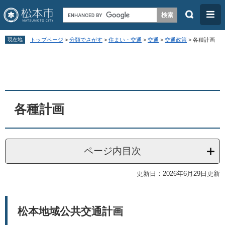
検
メ
索
ニ
ペ
メ
ュ
現在地
トップページ
>
分類でさがす
>
住まい・交通
>
交通
>
交通政策
>
各種計画
ー
ニ
ー
本
ジ
ュ
文
の
ー
先
を
頭
飛
各種計画
で
ば
す
し
。
て
ページ内目次
本
更新日：2026年6月29日更新
文
へ
松本地域公共交通計画