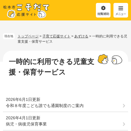
閲
メ
覧
ニ
補
ュ
助
ー
ペ
メ
ー
ニ
ジ
ュ
トップページ
>
子育て応援サイト
>
あずける
>
一時的に利用できる児
現在地
の
ー
童支援・保育サービス
先
を
本
頭
飛
文
一時的に利用できる児童支
で
ば
す
し
援・保育サービス
。
て
本
文
へ
2026年6月1日更新
令和８年度こども誰でも通園制度のご案内
2026年4月1日更新
病児・病後児保育事業