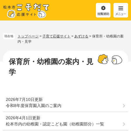
閲
メ
覧
ニ
補
ュ
助
ー
ペ
メ
ー
ニ
ジ
ュ
トップページ
>
子育て応援サイト
>
あずける
>
保育所・幼稚園の案
現在地
の
ー
内・見学
先
を
本
頭
飛
文
保育所・幼稚園の案内・見
で
ば
す
し
学
。
て
本
文
へ
2026年7月10日更新
令和8年度保育園入園のご案内
2026年4月1日更新
松本市内の幼稚園・認定こども園（幼稚園部分）一覧