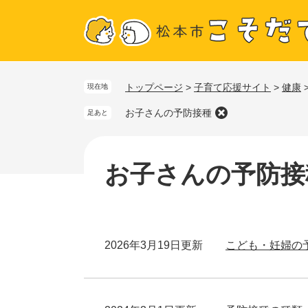
ペ
メ
トップページ
>
子育て応援サイト
>
健康
現在地
ー
ニ
ジ
ュ
お子さんの予防接種
足あと
の
ー
本
先
を
文
お子さんの予防接
頭
飛
で
ば
す
し
。
て
本
2026年3月19日更新
こども・妊婦の
文
へ