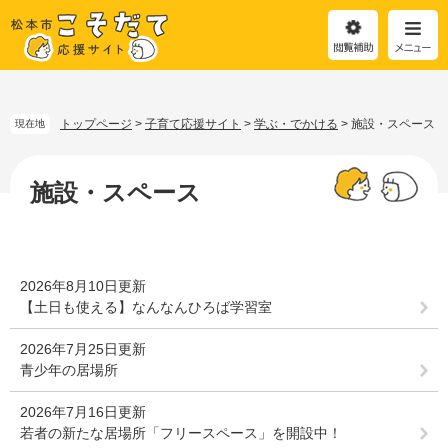
閲
メ
覧
ニ
補
ュ
助
ー
ペ
メ
ー
ニ
ジ
ュ
トップページ
>
子育て応援サイト
>
学ぶ・でかける
>
施設・スペース
現在地
の
ー
先
を
本
頭
飛
文
施設・スペース
で
ば
す
し
。
て
本
2026年8月10日更新
文
【土日も使える】なんなんひろば学習室
へ
2026年7月25日更新
青少年の居場所
2026年7月16日更新
若者の新たな居場所「フリースペース」を開設中！