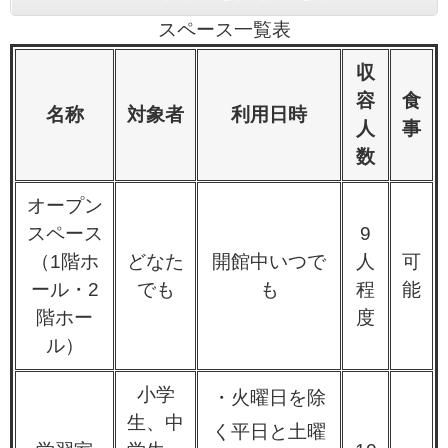
スペース一覧表
収
容
食
名称
対象者
利用日時
人
事
数
オープン
スペース
9
（1階ホ
どなた
開館中いつで
人
可
ール・2
でも
も
程
能
階ホー
度
ル）
小学
・火曜日を除
生、中
く平日と土曜