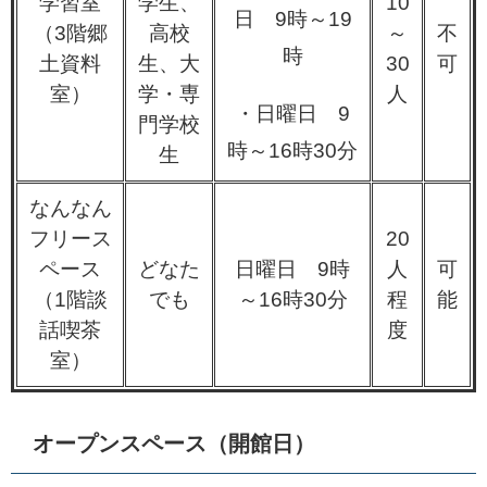
学習室
学生、
10
日 9時～19
（3階郷
高校
～
不
時
土資料
生、大
30
可
室）
学・専
人
・日曜日 9
門学校
時～16時30分​
生
なんなん
フリース
20
ペース
どなた
日曜日 9時
人
可
（1階談
でも
～16時30分
程
能
話喫茶
度
室）
オープンスペース（開館日）