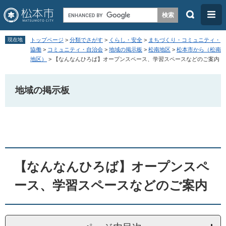
検
メ
索
ニ
ペ
メ
ュ
現在地
トップページ
>
分類でさがす
>
くらし・安全
>
まちづくり・コミュニティ・
ー
ニ
協働
>
コミュニティ・自治会
>
地域の掲示板
>
松南地区
>
松本市から（松南
ー
地区）
>
【なんなんひろば】オープンスペース、学習スペースなどのご案内
ジ
ュ
の
ー
地域の掲示板
先
を
頭
飛
本
で
ば
文
す
し
。
て
本
【なんなんひろば】オープンスペ
文
ース、学習スペースなどのご案内
へ