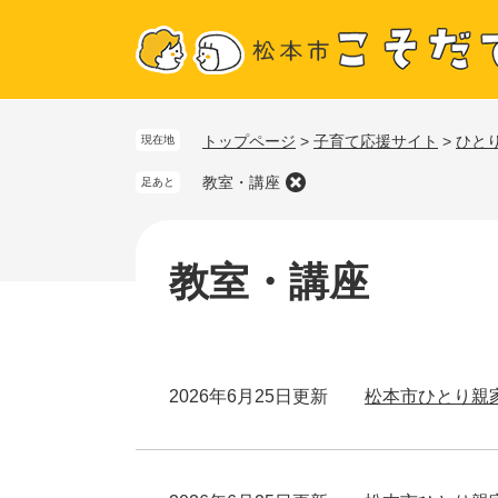
ペ
メ
トップページ
>
子育て応援サイト
>
ひと
現在地
ー
ニ
ジ
ュ
教室・講座
足あと
の
ー
本
先
を
文
教室・講座
頭
飛
で
ば
す
し
。
て
本
2026年6月25日更新
松本市ひとり親
文
へ