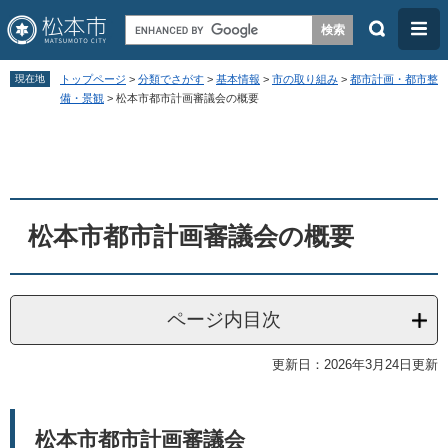
検
メ
索
ニ
ペ
メ
ュ
現在地
トップページ
>
分類でさがす
>
基本情報
>
市の取り組み
>
都市計画・都市整
ー
ニ
備・景観
>
松本市都市計画審議会の概要
ー
ジ
ュ
本
の
ー
文
先
を
頭
飛
松本市都市計画審議会の概要
で
ば
す
し
。
て
ページ内目次
本
文
更新日：2026年3月24日更新
へ
松本市都市計画審議会